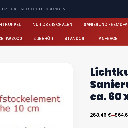
SHOP FÜR TAGESLICHTLÖSUNGEN
CHTKUPPEL
NUR OBERSCHALEN
SANIERUNG FREMDFA
BE RW3000
ZUBEHÖR
STANDORT
ANFRAGE
Lichtk
Sanier
ca. 60 
–
268,46
€
864,
Preisspa