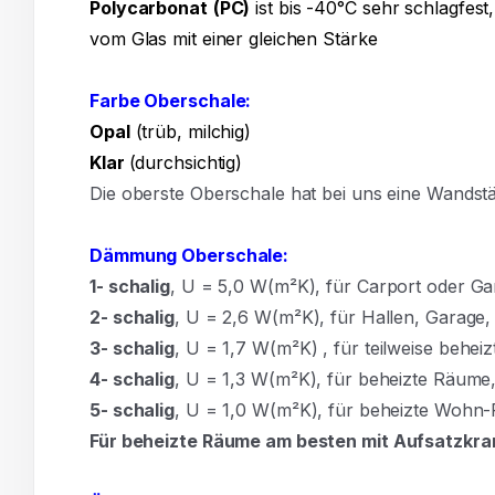
Polycarbonat
(PC)
ist bis -40°C sehr schlagfest,
vom Glas mit einer gleichen Stärke
Farbe Oberschale:
Opal
(trüb, milchig)
Klar
(durchsichtig)
Die oberste Oberschale hat bei uns eine Wands
Dämmung Oberschale:
1- schalig
, U = 5,0 W(m²K),
für Carport oder Ga
2- schalig
, U = 2,6 W(m²K), für Hallen, Garage
3- schalig
, U = 1,7 W(m²K)
,
für teilweise behe
4- schalig
, U = 1,3 W(m²K), für beheizte Räum
5- schalig
, U = 1,0 W(m²K), für beheizte Wohn
Für beheizte Räume am besten mit Aufsatzkra