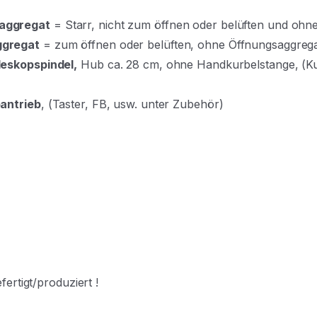
saggregat
= Starr, nicht zum öffnen oder belüften und oh
ggregat
= zum öffnen oder belüften, ohne Öffnungsaggreg
leskopspindel,
Hub ca. 28 cm, ohne Handkurbelstange, (K
oantrieb
, (Taster, FB, usw. unter Zubehör)
ertigt/produziert !