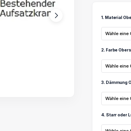
268,46 €
bis
1. Material Ob
864,65 €
2. Farbe Ober
3. Dämmung O
4. Starr oder 