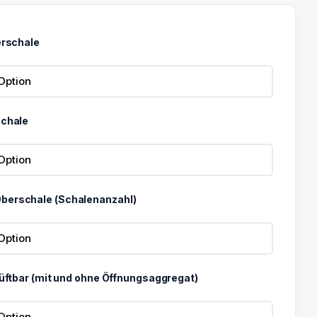
erschale
schale
berschale (Schalenanzahl)
Lüftbar (mit und ohne Öffnungsaggregat)