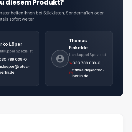
zu diesem Produkt?
ater helfen Ihnen bei Stücklisten, Sondermaßen oder
ails sofort weiter.
Thomas
irko Löper
Finkelde
chtkuppel Spezialist
Lichtkuppel Spezialist
030 789 039-0
030 789 039-0
m.loeper@rotec-
t.finkelde@rotec-
berlin.de
berlin.de