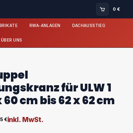
0 €
BRIKATE
RWA-ANLAGEN
DACHAUSSTIEG
ÜBER UNS
uppel
ungskranz für ULW 1
x 60 cm bis 62 x 62 cm
inkl. MwSt.
65
€
nne: