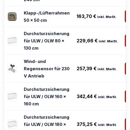
Klapp-/Lüfterrahmen
163,70
€
inkl. MwSt.
50 x 50 cm
Durchsturzsicherung
229,66
€
für ULW / OLW 80 x
inkl. MwSt.
130 cm
Wind- und
257,39
€
Regensensor für 230
inkl. MwSt.
V Antrieb
Durchsturzsicherung
342,44
€
für ULW / OLW 160 x
inkl. MwSt.
160 cm
Durchsturzsicherung
375,25
€
für ULW / OLW 180 x
inkl. MwSt.