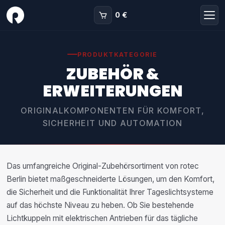
0 €
PRODUKTKATEGORIE
ZUBEHÖR &
ERWEITERUNGEN
ORIGINALKOMPONENTEN FÜR KOMFORT,
SICHERHEIT UND AUTOMATION
Das umfangreiche Original-Zubehörsortiment von rotec
Berlin bietet maßgeschneiderte Lösungen, um den Komfort,
die Sicherheit und die Funktionalität Ihrer Tageslichtsysteme
auf das höchste Niveau zu heben. Ob Sie bestehende
Lichtkuppeln mit elektrischen Antrieben für das tägliche