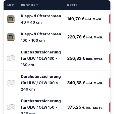
BILD
PRODUKT
PREIS
Klapp-/Lüfterrahmen
149,70
€
inkl. MwSt.
40 x 40 cm
Klapp-/Lüfterrahmen
220,78
€
inkl. MwSt.
100 x 100 cm
Durchsturzsicherung
256,32
€
für ULW / OLW 130 x
inkl. MwSt.
160 cm
Durchsturzsicherung
340,38
€
für ULW / OLW 100 x
inkl. MwSt.
240 cm
Durchsturzsicherung
375,25
€
für ULW / OLW 150 x
inkl. MwSt.
240 cm