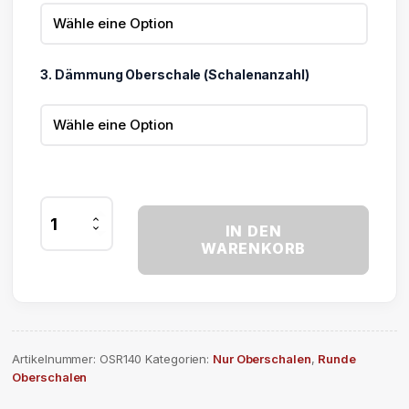
3. Dämmung Oberschale (Schalenanzahl)
Lichtkuppel
IN DEN
Oberschale
WARENKORB
ø
140
cm
Menge
Artikelnummer:
OSR140
Kategorien:
Nur Oberschalen
,
Runde
Oberschalen