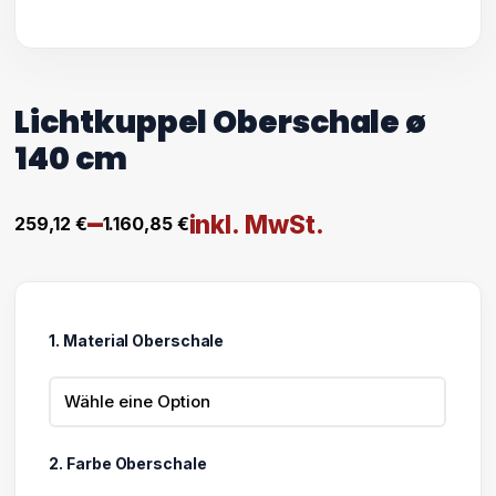
Lichtkuppel Oberschale ø
140 cm
–
inkl. MwSt.
259,12
€
1.160,85
€
Preisspanne:
259,12 €
bis
1. Material Oberschale
1.160,85 €
2. Farbe Oberschale