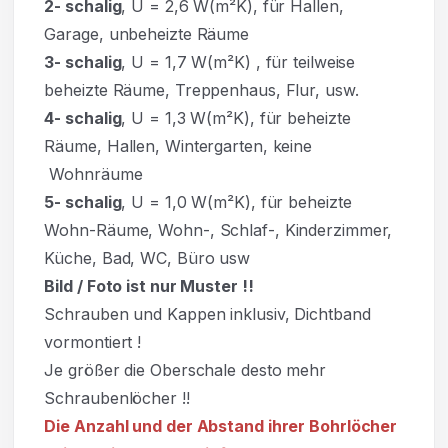
2- schalig
, U = 2,6 W(m²K), für Hallen,
Garage, unbeheizte Räume
3- schalig
, U = 1,7 W(m²K)
,
für teilweise
beheizte Räume, Treppenhaus, Flur, usw.
4- schalig
, U = 1,3 W(m²K), für beheizte
Räume, Hallen, Wintergarten, keine
Wohnräume
5- schalig
, U = 1,0 W(m²K), für beheizte
Wohn-Räume, Wohn-, Schlaf-, Kinderzimmer,
Küche, Bad, WC, Büro usw
Bild / Foto ist nur Muster !!
Schrauben und Kappen inklusiv, Dichtband
vormontiert !
Je größer die Oberschale desto mehr
Schraubenlöcher !!
Die Anzahl und der Abstand ihrer Bohrlöcher