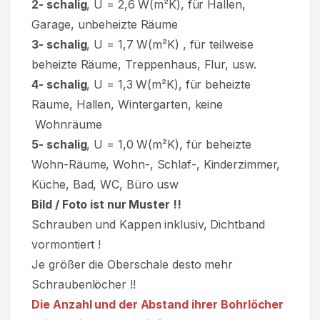
2- schalig
, U = 2,6 W(m²K), für Hallen,
Garage, unbeheizte Räume
3- schalig
, U = 1,7 W(m²K)
,
für teilweise
beheizte Räume, Treppenhaus, Flur, usw.
4- schalig
, U = 1,3 W(m²K), für beheizte
Räume, Hallen, Wintergarten, keine
Wohnräume
5- schalig
, U = 1,0 W(m²K), für beheizte
Wohn-Räume, Wohn-, Schlaf-, Kinderzimmer,
Küche, Bad, WC, Büro usw
Bild / Foto ist nur Muster !!
Schrauben und Kappen inklusiv, Dichtband
vormontiert !
Je größer die Oberschale desto mehr
Schraubenlöcher !!
Die Anzahl und der Abstand ihrer Bohrlöcher