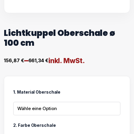
Lichtkuppel Oberschale ø
100 cm
–
inkl. MwSt.
156,87
€
661,34
€
Preisspanne:
156,87 €
bis
1. Material Oberschale
661,34 €
2. Farbe Oberschale