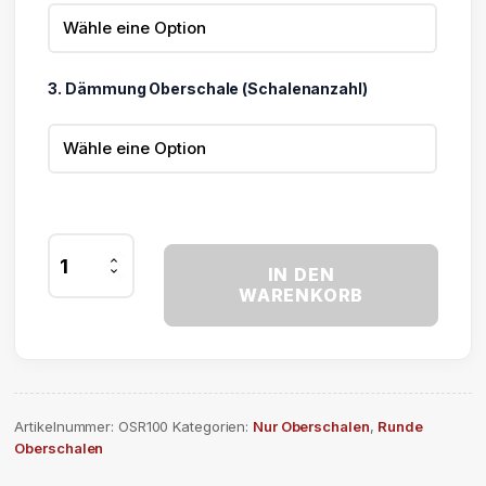
3. Dämmung Oberschale (Schalenanzahl)
Lichtkuppel
IN DEN
Oberschale
WARENKORB
ø
100
cm
Menge
Artikelnummer:
OSR100
Kategorien:
Nur Oberschalen
,
Runde
Oberschalen