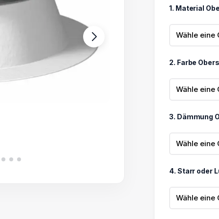
bis
1. Material Ob
1.488,70 
2. Farbe Ober
3. Dämmung O
4. Starr oder 