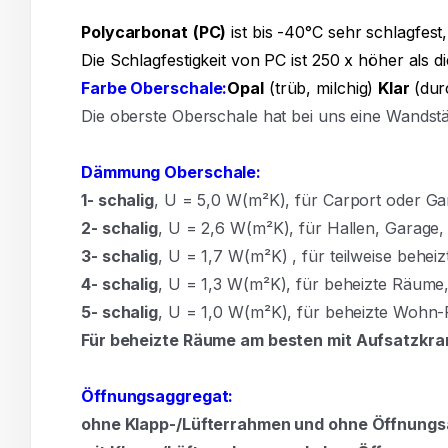
Polycarbonat
(PC)
ist bis -40°C sehr schlagfest,
Die Schlagfestigkeit von PC ist 250 x höher als d
Farbe Oberschale:
Opal
(trüb, milchig)
Klar
(dur
Die oberste Oberschale hat bei uns eine Wands
Dämmung Oberschale:
1- schalig
, U = 5,0 W(m²K),
für Carport oder Ga
2- schalig
, U = 2,6 W(m²K), für Hallen, Garage
3- schalig
, U = 1,7 W(m²K)
,
für teilweise behe
4- schalig
, U = 1,3 W(m²K), für beheizte Räum
5- schalig
, U = 1,0 W(m²K), für beheizte Wohn
Für beheizte Räume am besten mit Aufsatzkra
Öffnungsaggregat:
ohne Klapp-/Lüfterrahmen und ohne Öffnung