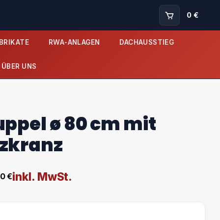
0 €
BRIKATE
RWA-ANLAGEN
DACHAUSSTIEG
ÜBER UNS
uppel ø 80 cm mit
zkranz
inkl. MwSt.
70
€
nne: