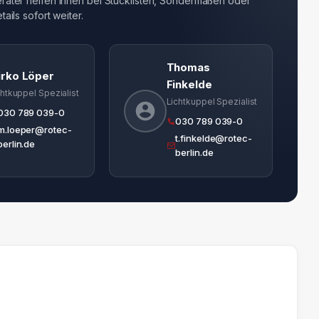
ater helfen Ihnen bei Stücklisten, Sondermaßen oder
ails sofort weiter.
Thomas
irko Löper
Finkelde
chtkuppel Spezialist
Lichtkuppel Spezialist
030 789 039-0
030 789 039-0
m.loeper@rotec-
t.finkelde@rotec-
berlin.de
berlin.de