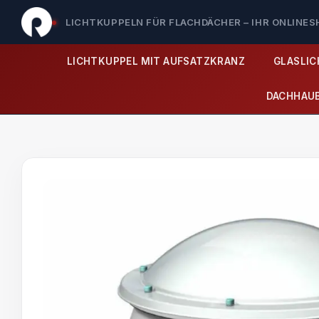
LICHTKUPPELN FÜR FLACHDÄCHER – IHR ONLINE
LICHTKUPPEL MIT AUFSATZKRANZ
GLASLI
DACHHAU