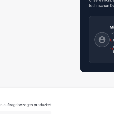
Unsere Fachber
technischen Det
M
Li
en auftragsbezogen produziert.