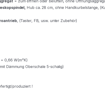
ggregat
= zum öffnen oder belüften, ohne Öffnungsaggreg
leskopspindel,
Hub ca. 28 cm, ohne Handkurbelstange, (K
roantrieb
, (Taster, FB, usw. unter Zubehör)
U = 0,66 W(m²K)
g mit Dämmung Oberschale 5-schalig)
ertigt/produziert !