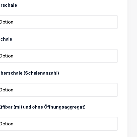
erschale
€
schale
berschale (Schalenanzahl)
Lüftbar (mit und ohne Öffnungsaggregat)