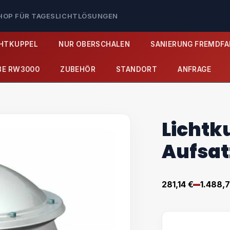
SHOP FÜR TAGESLICHTLÖSUNGEN
CHTKUPPEL
NUR OBERSCHALEN
SANIERUNG FREMDFA
BE RW3000
ZUBEHÖR
STANDORT
ANFRAGE
Lichtk
Aufsat
–
281,14
€
1.488,
Preisspa
281,14 €