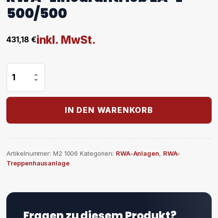
500/500
inkl. MwSt.
431,18
€
RWA-
Linearantrieb
EA-
L-
500/500
IN DEN WARENKORB
Menge
Artikelnummer:
M2 1006
Kategorien:
RWA-Anlagen
,
RWA-
Treppenhausanlage
Fragen zu diesem Produkt?