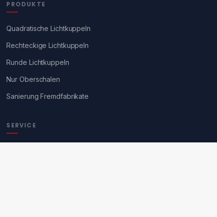
PRODUKTE
Quadratische Lichtkuppeln
Rechteckige Lichtkuppeln
Runde Lichtkuppeln
Nur Oberschalen
Sanierung Fremdfabrikate
SERVICE
Angebotsanfrage
Über rotec
Kontakt
Rotec Blog