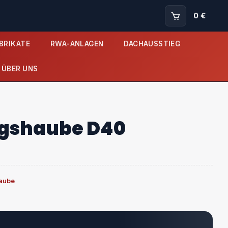
0 €
BRIKATE
RWA-ANLAGEN
DACHAUSSTIEG
ÜBER UNS
ngshaube D40
aube