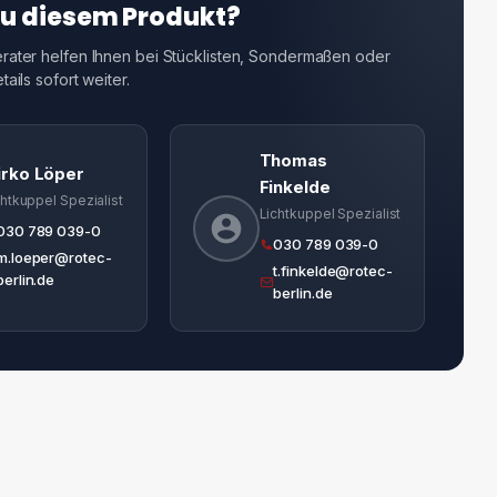
zu diesem Produkt?
ater helfen Ihnen bei Stücklisten, Sondermaßen oder
ails sofort weiter.
Thomas
irko Löper
Finkelde
chtkuppel Spezialist
Lichtkuppel Spezialist
030 789 039-0
030 789 039-0
m.loeper@rotec-
t.finkelde@rotec-
berlin.de
berlin.de