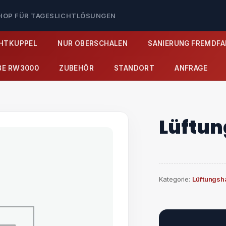
SHOP FÜR TAGESLICHTLÖSUNGEN
CHTKUPPEL
NUR OBERSCHALEN
SANIERUNG FREMDFA
BE RW3000
ZUBEHÖR
STANDORT
ANFRAGE
Lüftu
Kategorie:
Lüftungsh