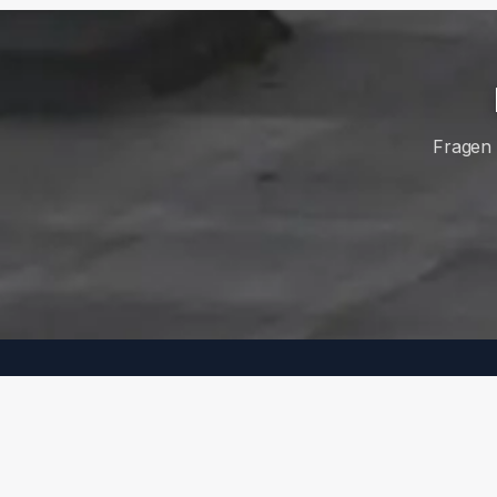
Fragen 
Q
rotec Berlin Metalltechnik GmbH – seit 38
Jahren Ihr Partner für hochwertige