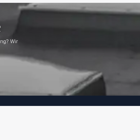
R
ung? Wir
KONTAKT
030 789 039-0
030 789 039-90