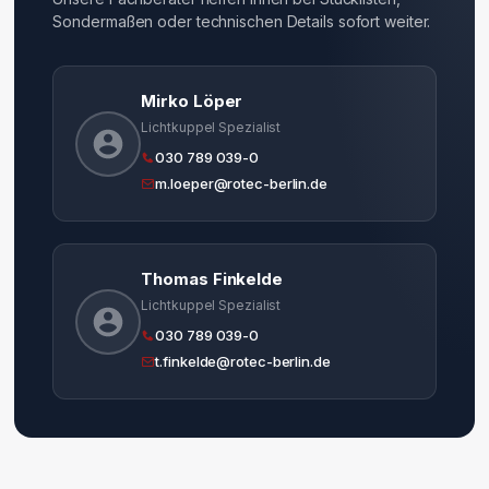
Menge
Sondermaßen oder technischen Details sofort weiter.
Mirko Löper
Lichtkuppel Spezialist
030 789 039-0
m.loeper@rotec-berlin.de
Thomas Finkelde
Lichtkuppel Spezialist
030 789 039-0
t.finkelde@rotec-berlin.de