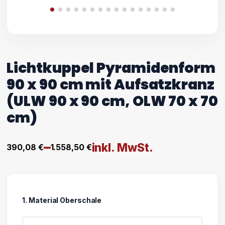
Lichtkuppel Pyramidenform
90 x 90 cm mit Aufsatzkranz
(ULW 90 x 90 cm, OLW 70 x 70
cm)
–
inkl. MwSt.
390,08
€
1.558,50
€
Preisspanne:
390,08 €
bis
1. Material Oberschale
1.558,50 €