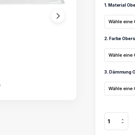
bis
1. Material Ob
272,75 €
2. Farbe Ober
3. Dämmung O
Lichtkuppel
Oberschale
70
x