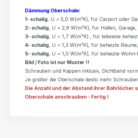
Dämmung Oberschale:
1- schalig
, U = 5,0 W(m²K),
für Carport oder Ga
2- schalig
, U = 2,6 W(m²K), für Hallen, Garage
3- schalig
, U = 1,7 W(m²K)
,
für teilweise behe
4- schalig
, U = 1,3 W(m²K), für beheizte Räum
5- schalig
, U = 1,0 W(m²K), für beheizte Wohn
Bild / Foto ist nur Muster !!
Schrauben und Kappen inklusiv, Dichtband vormo
Je größer die Oberschale desto mehr Schrauben
Die Anzahl und der Abstand ihrer Bohrlöcher 
Oberschale anschrauben - Fertig !