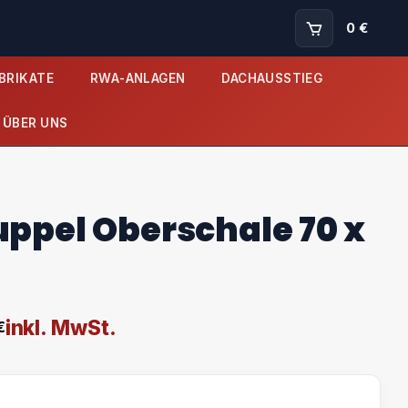
0 €
BRIKATE
RWA-ANLAGEN
DACHAUSSTIEG
ÜBER UNS
uppel Oberschale 70 x
inkl. MwSt.
€
nne: