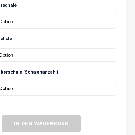
erschale
schale
berschale (Schalenanzahl)
IN DEN WARENKORB