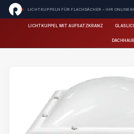
LICHTKUPPELN FÜR FLACHDÄCHER – IHR ONLINE
LICHTKUPPEL MIT AUFSATZKRANZ
GLASLI
DACHHAU