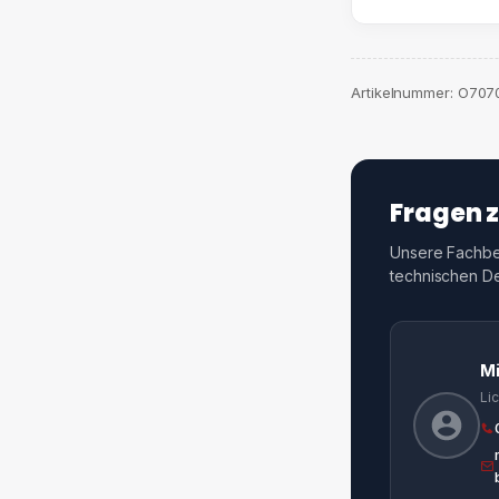
70
cm
Menge
Artikelnummer:
O707
Fragen 
Unsere Fachber
technischen Det
M
Li