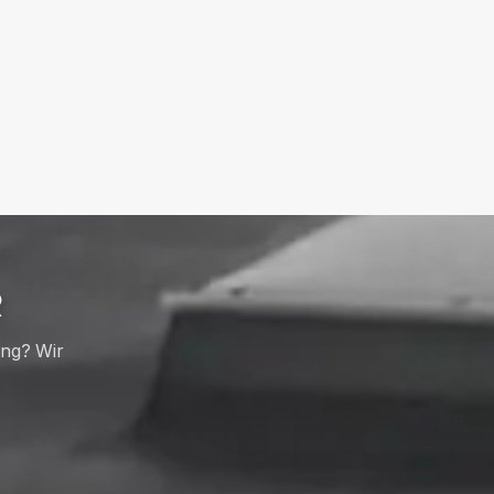
R
ung? Wir