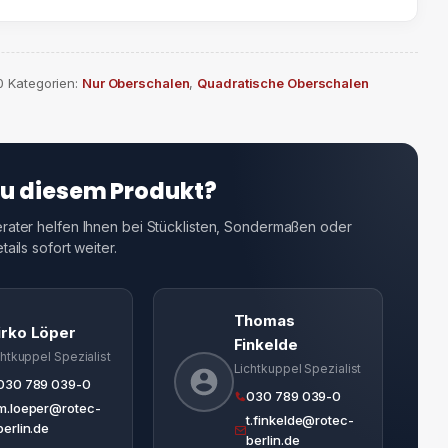
0
Kategorien:
Nur Oberschalen
,
Quadratische Oberschalen
zu diesem Produkt?
ater helfen Ihnen bei Stücklisten, Sondermaßen oder
ails sofort weiter.
Thomas
irko Löper
Finkelde
chtkuppel Spezialist
Lichtkuppel Spezialist
030 789 039-0
030 789 039-0
m.loeper@rotec-
t.finkelde@rotec-
berlin.de
berlin.de