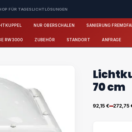
SHOP FÜR TAGESLICHTLÖSUNGEN
CHTKUPPEL
NUR OBERSCHALEN
SANIERUNG FREMDFA
BE RW3000
ZUBEHÖR
STANDORT
ANFRAGE
Lichtk
70 cm
–
92,15
€
272,75
Preisspa
92,15 €