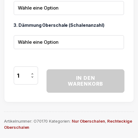
3. Dämmung Oberschale (Schalenanzahl)
Lichtkuppel
IN DEN
Oberschale
WARENKORB
70
x
170
cm
Menge
Artikelnummer:
O70170
Kategorien:
Nur Oberschalen
,
Rechteckige
Oberschalen