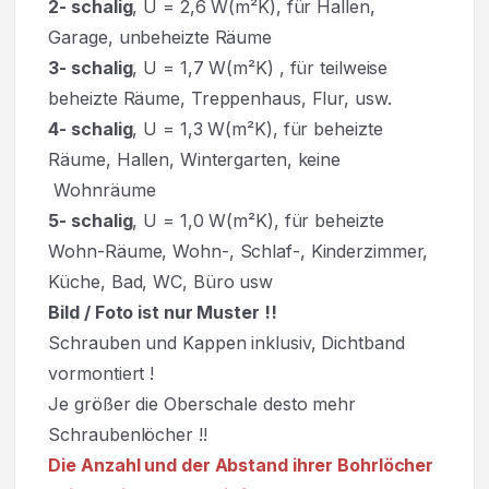
2- schalig
, U = 2,6 W(m²K), für Hallen,
Garage, unbeheizte Räume
3- schalig
, U = 1,7 W(m²K)
,
für teilweise
beheizte Räume, Treppenhaus, Flur, usw.
4- schalig
, U = 1,3 W(m²K), für beheizte
Räume, Hallen, Wintergarten, keine
Wohnräume
5- schalig
, U = 1,0 W(m²K), für beheizte
Wohn-Räume, Wohn-, Schlaf-, Kinderzimmer,
Küche, Bad, WC, Büro usw
Bild / Foto ist nur Muster !!
Schrauben und Kappen inklusiv, Dichtband
vormontiert !
Je größer die Oberschale desto mehr
Schraubenlöcher !!
Die Anzahl und der Abstand ihrer Bohrlöcher