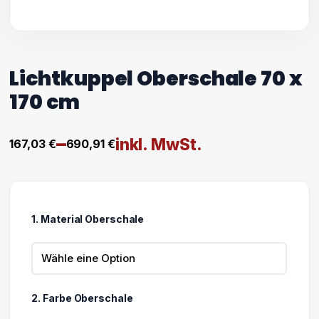
Lichtkuppel Oberschale 70 x
170 cm
–
inkl. MwSt.
167,03
€
690,91
€
Preisspanne:
167,03 €
bis
1. Material Oberschale
690,91 €
2. Farbe Oberschale