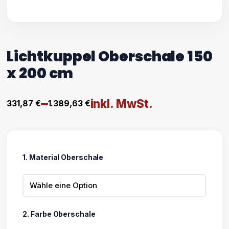
Lichtkuppel Oberschale 150
x 200 cm
–
inkl. MwSt.
331,87
€
1.389,63
€
Preisspanne:
331,87 €
bis
1. Material Oberschale
1.389,63 €
2. Farbe Oberschale