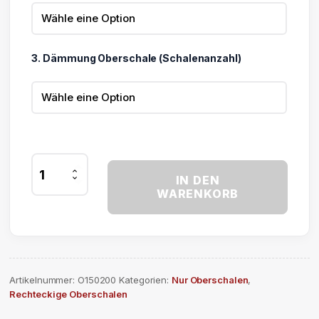
3. Dämmung Oberschale (Schalenanzahl)
Lichtkuppel
IN DEN
Oberschale
WARENKORB
150
x
200
cm
Menge
Artikelnummer:
O150200
Kategorien:
Nur Oberschalen
,
Rechteckige Oberschalen