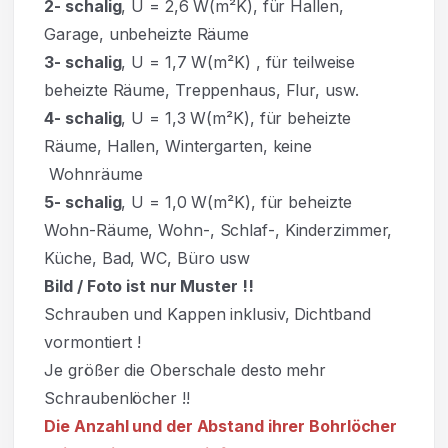
2- schalig
, U = 2,6 W(m²K), für Hallen,
Garage, unbeheizte Räume
3- schalig
, U = 1,7 W(m²K)
,
für teilweise
beheizte Räume, Treppenhaus, Flur, usw.
4- schalig
, U = 1,3 W(m²K), für beheizte
Räume, Hallen, Wintergarten, keine
Wohnräume
5- schalig
, U = 1,0 W(m²K), für beheizte
Wohn-Räume, Wohn-, Schlaf-, Kinderzimmer,
Küche, Bad, WC, Büro usw
Bild / Foto ist nur Muster !!
Schrauben und Kappen inklusiv, Dichtband
vormontiert !
Je größer die Oberschale desto mehr
Schraubenlöcher !!
Die Anzahl und der Abstand ihrer Bohrlöcher