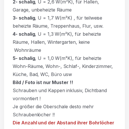
2- schalig
, U = 2,6 W(m²K), für Hallen,
Garage, unbeheizte Räume
3- schalig
, U = 1,7 W(m²K)
,
für teilweise
beheizte Räume, Treppenhaus, Flur, usw.
4- schalig
, U = 1,3 W(m²K), für beheizte
Räume, Hallen, Wintergarten, keine
Wohnräume
5- schalig
, U = 1,0 W(m²K), für beheizte
Wohn-Räume, Wohn-, Schlaf-, Kinderzimmer,
Küche, Bad, WC, Büro usw
Bild / Foto ist nur Muster !!
Schrauben und Kappen inklusiv, Dichtband
vormontiert !
Je größer die Oberschale desto mehr
Schraubenlöcher !!
Die Anzahl und der Abstand ihrer Bohrlöcher