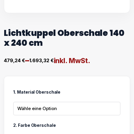
Lichtkuppel Oberschale 140
x 240 cm
–
inkl. MwSt.
479,24
€
1.693,32
€
Preisspanne:
479,24 €
bis
1. Material Oberschale
1.693,32 €
2. Farbe Oberschale