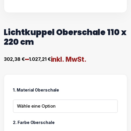
Lichtkuppel Oberschale 110 x
220 cm
–
inkl. MwSt.
302,38
€
1.027,21
€
Preisspanne:
302,38 €
bis
1. Material Oberschale
1.027,21 €
2. Farbe Oberschale