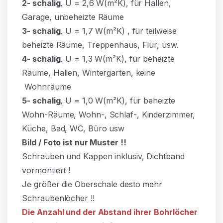
2- schalig
, U = 2,6 W(m²K), für Hallen,
Garage, unbeheizte Räume
3- schalig
, U = 1,7 W(m²K)
,
für teilweise
beheizte Räume, Treppenhaus, Flur, usw.
4- schalig
, U = 1,3 W(m²K), für beheizte
Räume, Hallen, Wintergarten, keine
Wohnräume
5- schalig
, U = 1,0 W(m²K), für beheizte
Wohn-Räume, Wohn-, Schlaf-, Kinderzimmer,
Küche, Bad, WC, Büro usw
Bild / Foto ist nur Muster !!
Schrauben und Kappen inklusiv, Dichtband
vormontiert !
Je größer die Oberschale desto mehr
Schraubenlöcher !!
Die Anzahl und der Abstand ihrer Bohrlöcher