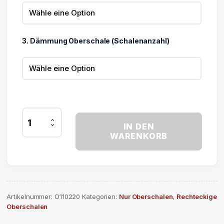
3. Dämmung Oberschale (Schalenanzahl)
Lichtkuppel
IN DEN
Oberschale
WARENKORB
110
x
220
cm
Menge
Artikelnummer:
O110220
Kategorien:
Nur Oberschalen
,
Rechteckige
Oberschalen