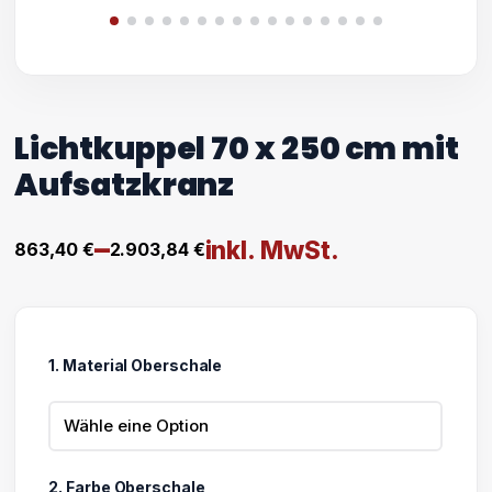
Lichtkuppel 70 x 250 cm mit
Aufsatzkranz
–
inkl. MwSt.
863,40
€
2.903,84
€
Preisspanne:
863,40 €
bis
1. Material Oberschale
2.903,84 €
2. Farbe Oberschale