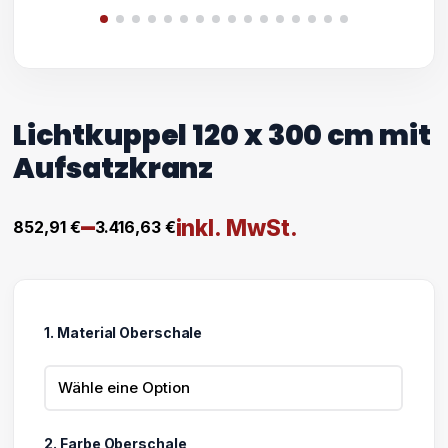
Lichtkuppel 120 x 300 cm mit
Aufsatzkranz
–
inkl. MwSt.
852,91
€
3.416,63
€
Preisspanne:
852,91 €
bis
1. Material Oberschale
3.416,63 €
2. Farbe Oberschale