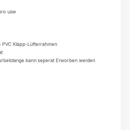
üro usw
ne PVC Klapp-Lüfterrahmen
at
urbelstange kann seperat Erworben werden