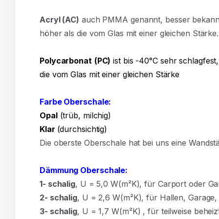
Acryl
(AC)
auch PMMA genannt, besser bekannt al
höher als die vom Glas mit einer gleichen Stärke.
Polycarbonat
(PC)
ist bis -40°C sehr schlagfest,
die vom Glas mit einer gleichen Stärke
Farbe Oberschale:
Opal
(trüb, milchig)
Klar
(durchsichtig)
Die oberste Oberschale hat bei uns eine Wands
Dämmung Oberschale:
1- schalig
, U = 5,0 W(m²K),
für Carport oder Ga
2- schalig
, U = 2,6 W(m²K), für Hallen, Garage
3- schalig
, U = 1,7 W(m²K)
,
für teilweise behe