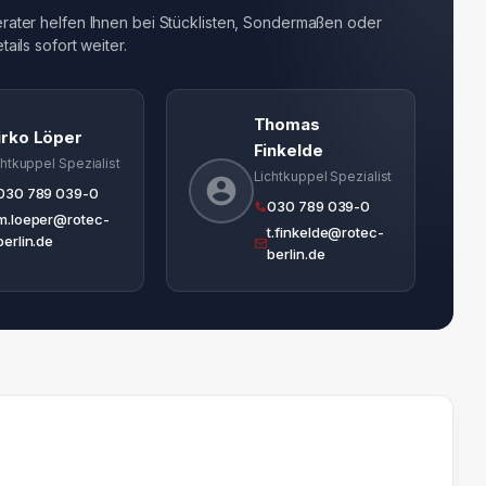
ater helfen Ihnen bei Stücklisten, Sondermaßen oder
ails sofort weiter.
Thomas
irko Löper
Finkelde
chtkuppel Spezialist
Lichtkuppel Spezialist
030 789 039-0
030 789 039-0
m.loeper@rotec-
t.finkelde@rotec-
berlin.de
berlin.de