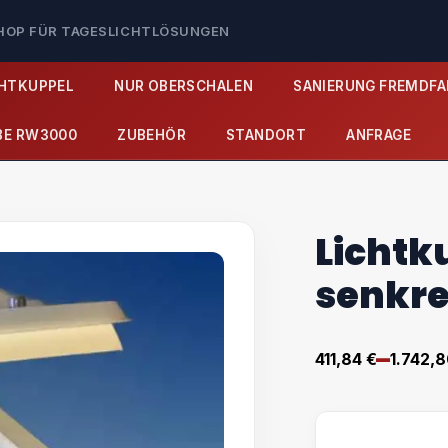
SHOP FÜR TAGESLICHTLÖSUNGEN
CHTKUPPEL
NUR OBERSCHALEN
SANIERUNG FREMDFA
BE RW3000
ZUBEHÖR
STANDORT
ANFRAGE
Lichtk
senkre
–
411,84
€
1.742,
Preisspa
411,84 €