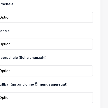
erschale
€
schale
berschale (Schalenanzahl)
Lüftbar (mit und ohne Öffnungsaggregat)