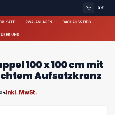
0 €
BRIKATE
RWA-ANLAGEN
DACHAUSSTIEG
ÜBER UNS
uppel 100 x 100 cm mit
chtem Aufsatzkranz
inkl. MwSt.
80
€
nne: