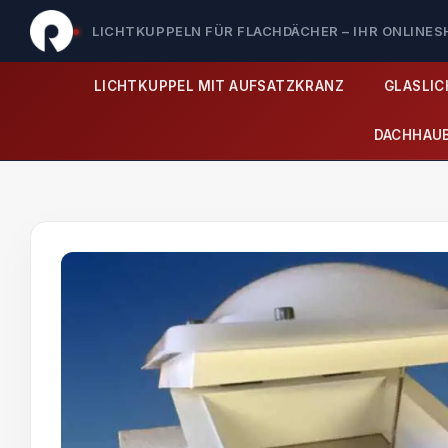
LICHTKUPPELN FÜR FLACHDÄCHER – IHR ONLINE
LICHTKUPPEL MIT AUFSATZKRANZ
GLASLI
DACHHAU