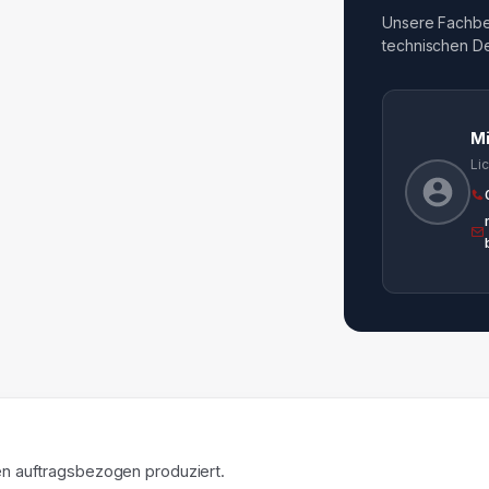
Unsere Fachber
technischen Det
M
Li
en auftragsbezogen produziert.