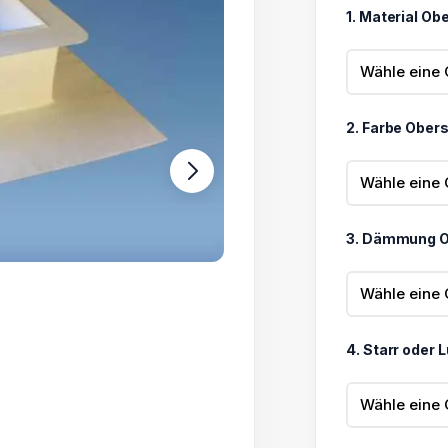
bis
1. Material Ob
1.742,80 
2. Farbe Ober
3. Dämmung O
4. Starr oder 