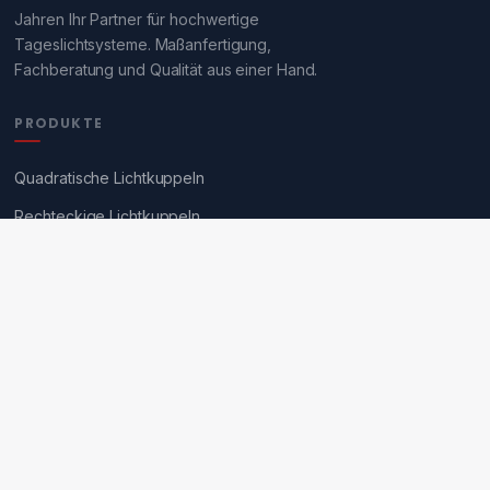
Jahren Ihr Partner für hochwertige
Tageslichtsysteme. Maßanfertigung,
Fachberatung und Qualität aus einer Hand.
PRODUKTE
Quadratische Lichtkuppeln
Rechteckige Lichtkuppeln
Runde Lichtkuppeln
Nur Oberschalen
Sanierung Fremdfabrikate
SERVICE
Angebotsanfrage
Über rotec