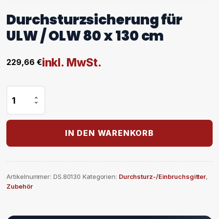
Durchsturzsicherung für
ULW / OLW 80 x 130 cm
inkl. MwSt.
229,66
€
Durchsturzsicherung
für
ULW
/
OLW
IN DEN WARENKORB
80
x
130
cm
Artikelnummer:
DS.80130
Kategorien:
Durchsturz-/Einbruchsgitter
,
Menge
Zubehör