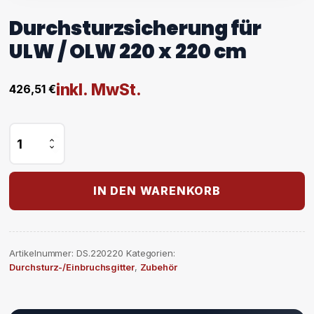
Durchsturzsicherung für
ULW / OLW 220 x 220 cm
inkl. MwSt.
426,51
€
Durchsturzsicherung
für
ULW
/
OLW
IN DEN WARENKORB
220
x
220
cm
Artikelnummer:
DS.220220
Kategorien:
Menge
Durchsturz-/Einbruchsgitter
,
Zubehör