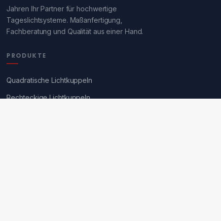
Jahren Ihr Partner für hochwertige
Tageslichtsysteme. Maßanfertigung,
Fachberatung und Qualität aus einer Hand.
PRODUKTE
Quadratische Lichtkuppeln
Rechteckige Lichtkuppeln
Runde Lichtkuppeln
Nur Oberschalen
Sanierung Fremdfabrikate
SERVICE
Angebotsanfrage
Über rotec