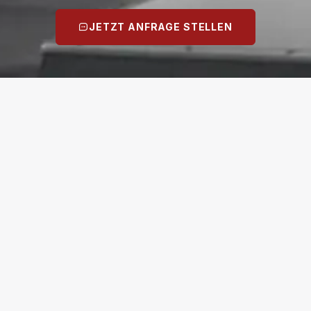
JETZT ANFRAGE STELLEN
PRODUKTE
SERVICE
uadratische Lichtkuppeln
Angebotsanfrage
echteckige Lichtkuppeln
Über rotec
unde Lichtkuppeln
Kontakt
ur Oberschalen
Rotec Blog
anierung Fremdfabrikate