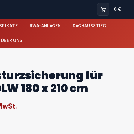
0 €
BRIKATE
RWA-ANLAGEN
DACHAUSSTIEG
ÜBER UNS
turzsicherung für
OLW 180 x 210 cm
 MwSt.