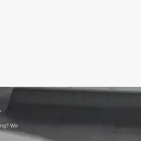
R
ung? Wir