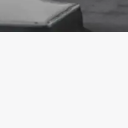
KONTAKT
030 789 039-0
030 789 039-90
info@rotec-berlin.de