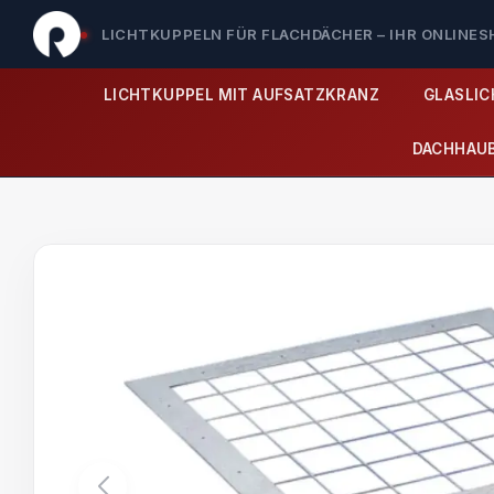
LICHTKUPPELN FÜR FLACHDÄCHER – IHR ONLINE
LICHTKUPPEL MIT AUFSATZKRANZ
GLASLI
DACHHAU