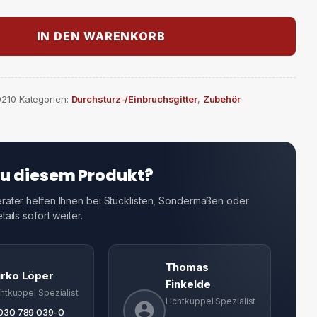
IN DEN WARENKORB
0210
Kategorien:
Durchsturz-/Einbruchsgitter
,
Zubehör
zu diesem Produkt?
ater helfen Ihnen bei Stücklisten, Sondermaßen oder
ails sofort weiter.
Thomas
irko Löper
Finkelde
chtkuppel Spezialist
Lichtkuppel Spezialist
030 789 039-0