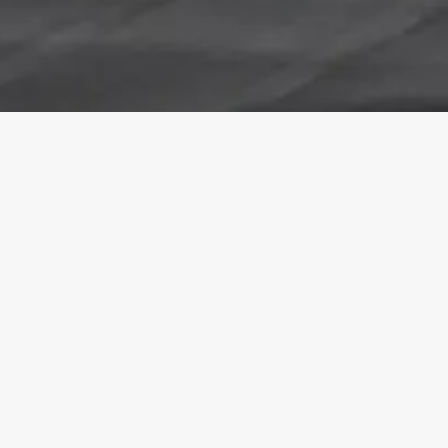
Q
rotec Berlin Metalltechnik GmbH – seit 38
Jahren Ihr Partner für hochwertige
R
Tageslichtsysteme. Maßanfertigung,
R
Fachberatung und Qualität aus einer Hand.
N
S