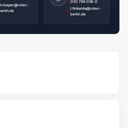
030 789 039-0
m.loeper@rotec-
t.finkelde@rotec-
berlin.de
berlin.de